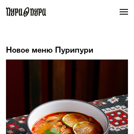
Новое меню Пурипури