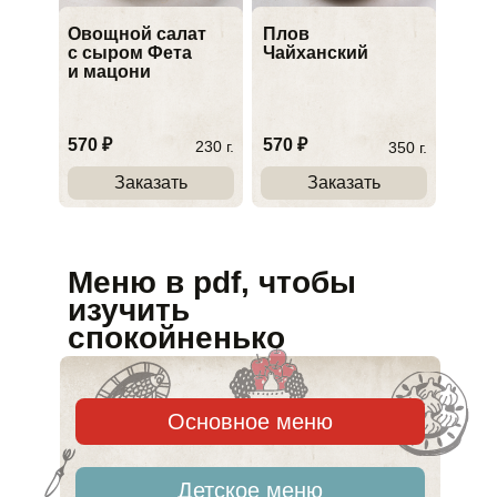
Овощной салат
Плов
с сыром Фета
Чайханский
и мацони
570 ₽
570
₽
230 г.
350 г.
Заказать
Заказать
Меню в pdf, чтобы
изучить
спокойненько
Основное меню
Детское меню