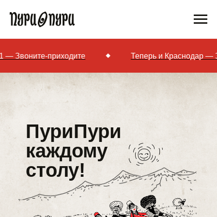
те-приходите
Теперь и Краснодар — Западный 
ПуриПури
каждому
столу!