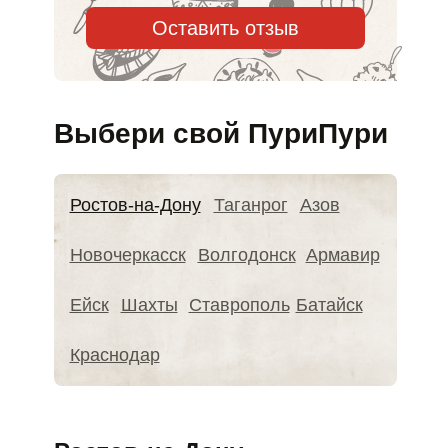
Оставить отзыв
Выбери свой ПуриПури
Ростов-на-Дону
Таганрог
Азов
Новочеркасск
Волгодонск
Армавир
Ейск
Шахты
Ставрополь
Батайск
Краснодар