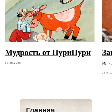
Мудрость от ПуриПури
За
Все 
07.08.2026
29.07.
Главная