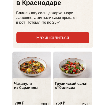
в Краснодаре
Ближе к югу солнце жарче, море
ласковее, а хинкали сами прыгают
в рот. Потому что по 25 ₽
Нахинкалиться
Чакапули
Грузинский салат
из баранины
«Тбилиси»
790 ₽
750 ₽
300 г.
250 г.