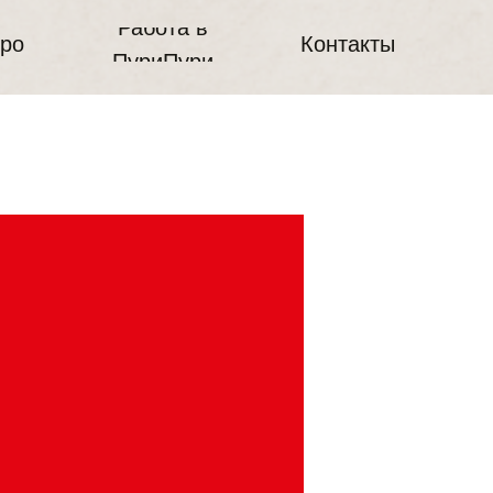
Работа в
тро
Контакты
ПуриПури