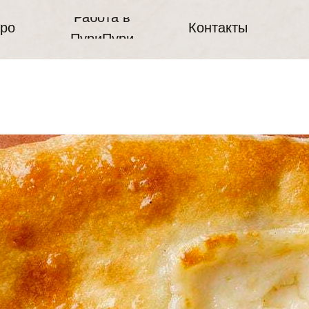
Работа в
тро
Контакты
ПуриПури