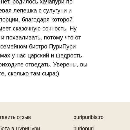
нет, родилось хачапури по-
евая лепешка с сулугуни и
порции, благодаря которой
меет сказочную сочность. Ну
 и похваливать, потому что от
В семейном бистро ПуриПури
змах у нас царский и щедрость
риходите отведать. Уверены, вы
е, сколько там сыра;)
тавить отзыв
puripuribistro
бота в ПуриПури
puriopuri