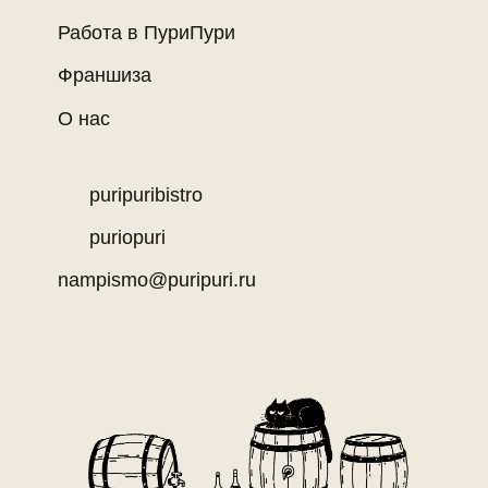
Работа в ПуриПури
Франшиза
О нас
puripuribistro
puriopuri
nampismo@puripuri.ru